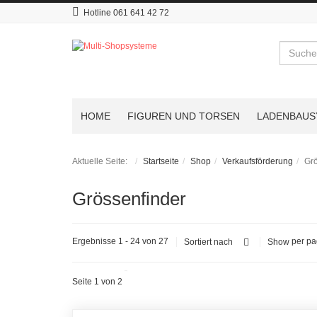
Hotline 061 641 42 72
Suchen
HOME
FIGUREN UND TORSEN
LADENBAUS
Aktuelle Seite:
Startseite
Shop
Verkaufsförderung
Grö
Grössenfinder
Ergebnisse 1 - 24 von 27
per p
Sortiert nach
Show
Seite 1 von 2