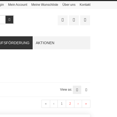
gin
Mein Account
Meine Wunschliste
Über uns
Kontakt
Suchen
UFSFÖRDERUNG
AKTIONEN
View as:
«
‹
1
2
›
»