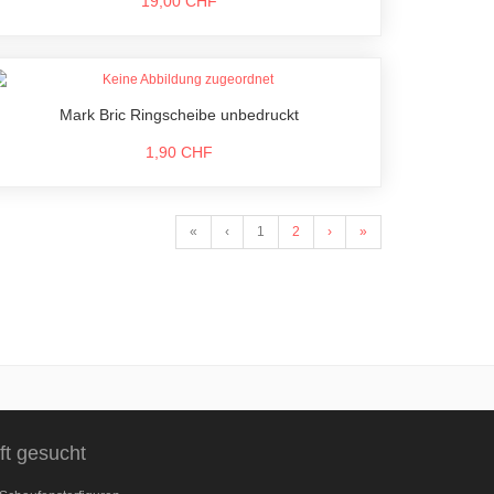
19,00 CHF
Mark Bric Ringscheibe unbedruckt
1,90 CHF
«
‹
1
2
›
»
ft gesucht