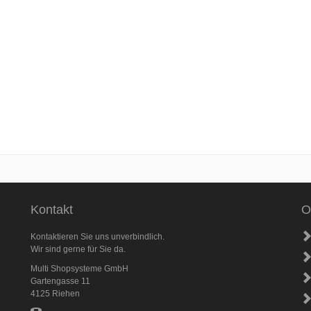
Kontakt
O
Kontaktieren Sie uns unverbindlich.
Wir sind gerne für Sie da.
Multi Shopsysteme GmbH
Gartengasse 11
4125 Riehen