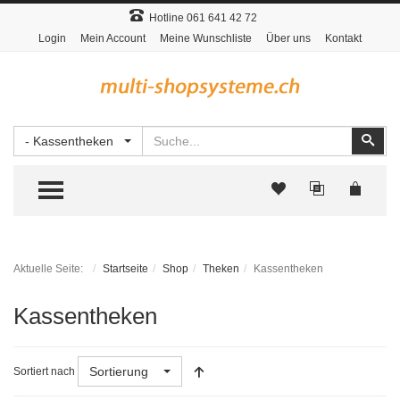
Hotline 061 641 42 72
Login
Mein Account
Meine Wunschliste
Über uns
Kontakt
Suchen
Suc
- Kassentheken
TOGGLE MENU
Aktuelle Seite:
Startseite
Shop
Theken
Kassentheken
Kassentheken
Sortierung
Sortiert nach