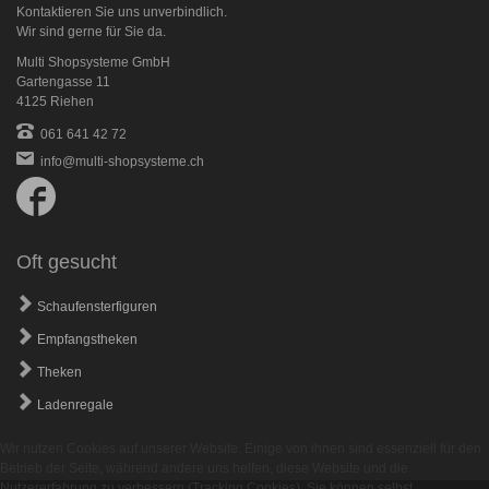
Kontaktieren Sie uns unverbindlich.
Wir sind gerne für Sie da.
Multi Shopsysteme GmbH
Gartengasse 11
4125 Riehen
061 641 42 72
info@multi-shopsysteme.ch
Follow
us
on
Facebook
Oft gesucht
Schaufensterfiguren
Empfangstheken
Theken
Ladenregale
Wir nutzen Cookies auf unserer Website. Einige von ihnen sind essenziell für den
Betrieb der Seite, während andere uns helfen, diese Website und die
Nutzererfahrung zu verbessern (Tracking Cookies). Sie können selbst