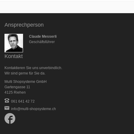
Ansprechperson
Claude Messerli
Geschäftsführer
Kontakt
Kontaktieren Sie uns unverbindlich.
Wir sind gerne für Sie da.
Multi Shopsysteme GmbH
Gartengasse 11
4125 Riehen
061 641 42 72
info@multi-shopsysteme.ch
Follow
us
on
Facebook