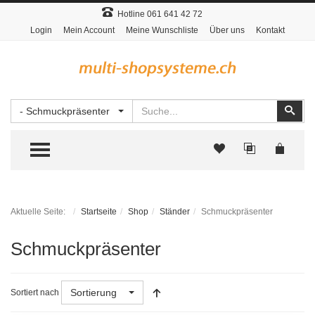
Hotline 061 641 42 72
Login
Mein Account
Meine Wunschliste
Über uns
Kontakt
Suchen
Suc
- Schmuckpräsenter
TOGGLE MENU
Aktuelle Seite:
Startseite
Shop
Ständer
Schmuckpräsenter
Schmuckpräsenter
Sortierung
Sortiert nach