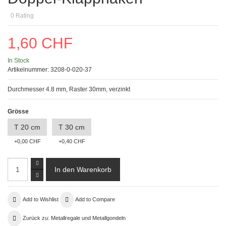
0
Rating
1,60 CHF
In Stock
Artikelnummer:
3208-0-020-37
Durchmesser 4.8 mm, Raster 30mm, verzinkt
Grösse
T 20 cm
T 30 cm
+0,00 CHF
+0,40 CHF
Add to Wishlist
Add to Compare
Zurück zu: Metallregale und Metallgondeln