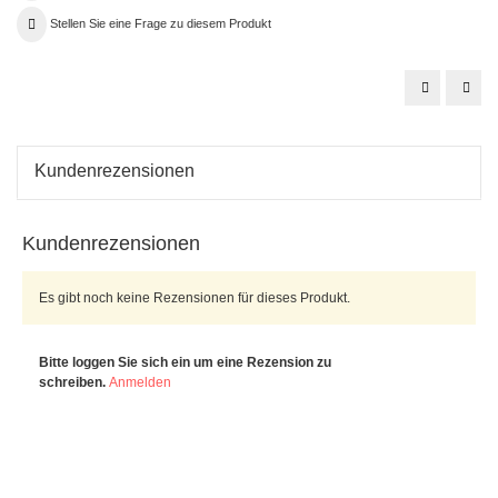
Stellen Sie eine Frage zu diesem Produkt
Wandregal
Wan
Metall
Meta
Glatt
RL
Kundenrezensionen
Kundenrezensionen
Es gibt noch keine Rezensionen für dieses Produkt.
Bitte loggen Sie sich ein um eine Rezension zu
schreiben.
Anmelden