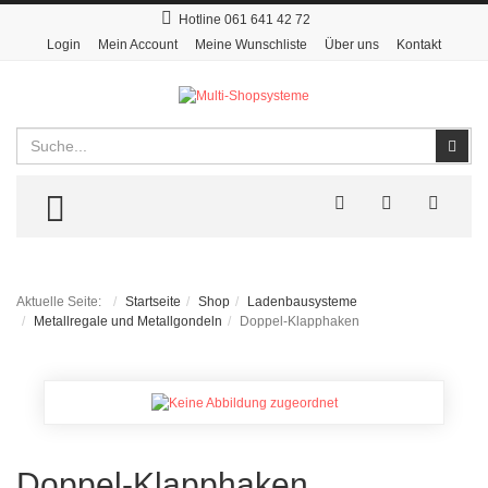
Hotline 061 641 42 72
Login
Mein Account
Meine Wunschliste
Über uns
Kontakt
Suchen
Suc
TOGGLE MENU
Aktuelle Seite:
Startseite
Shop
Ladenbausysteme
Metallregale und Metallgondeln
Doppel-Klapphaken
Doppel-Klapphaken